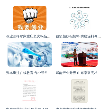
创业选择哪家重庆老火锅品牌好？四大优势开启创业致富路
银箭颜钛铝颜料 防腐涂料领域的革新力量与市场推广之道
资本重注在线教育 作业帮E轮16亿美元与好未来33亿定增背后的行业竞速
赋能产业升级 山东章鼓亮相全省造纸行业‘四新’技术盛会，共绘融合发展新蓝图